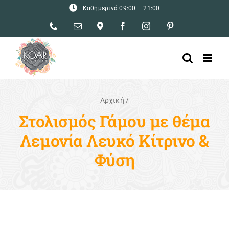
Skip
Καθημερινά 09:00 – 21:00
to
Phone
Email
Ρυσίου
Facebook
Instagram
Pinterest
content
–
5Α,
Νίκαια
Αρχική
/
Στολισμός Γάμου με θέμα
Λεμονία Λευκό Κίτρινο &
Φύση