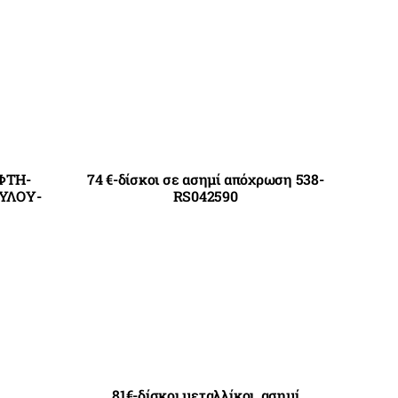
ΦΤΗ-
74 €-δίσκοι σε ασημί απόχρωση 538-
ΥΛΟΥ-
RS042590
81€-δίσκοι μεταλλίκοι, ασημί