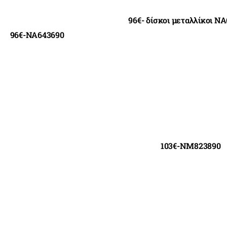
96€- δίσκοι μεταλλίκοι N
96€-NA643690
103€-NM823890