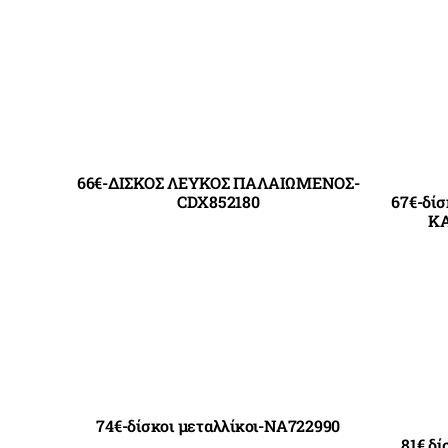
66€-ΔΙΣΚΟΣ ΛΕΥΚΟΣ ΠΑΛΑΙΩΜΕΝΟΣ-
CDX852180
67€-δί
ΚΑ
74€-δίσκοι μεταλλίκοι-NA722990
81€ δ