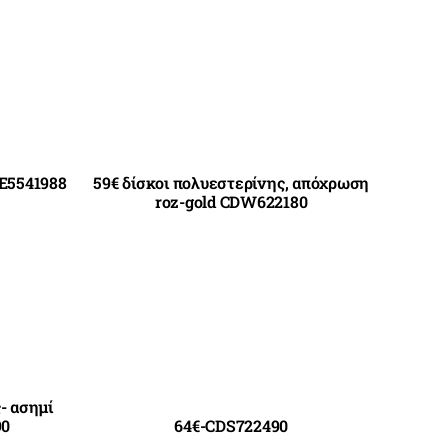
E5541988
59€ δίσκοι πολυεστερίνης, απόχρωση
roz-gold CDW622180
- ασημί
90
64€-CDS722490