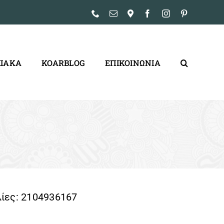
Phone
Email
Ρυσίου
Facebook
Instagram
Pinterest
–
5Α,
Νίκαια
ΙΑΚΑ
KOARBLOG
ΕΠΙΚΟΙΝΩΝΙΑ
λίες:
2104936167