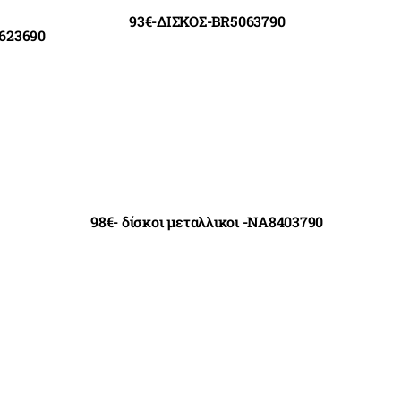
93€-ΔΙΣΚΟΣ-BR5063790
A623690
98€- δίσκοι μεταλλικοι -NA8403790