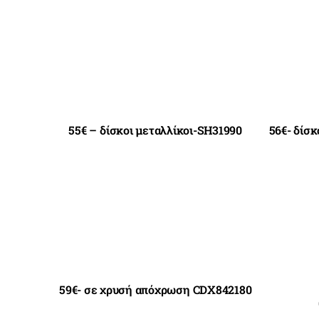
55€ – δίσκοι μεταλλίκοι-SH31990
56€- δίσκ
59€- σε χρυσή απόχρωση CDX842180