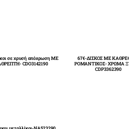
σκοι σε χρυσή απόχρωση ΜΕ
67€-ΔΙΣΚΟΣ ΜΕ ΚΑΘΡΕ
ΘΡΕΠΤΗ- CDO3142190
ΡΟΜΑΝΤΙΚΟΣ- ΧΡΩΜΑ Ξ
CDP3362390
ίσκοι μεταλλίκοι-NA523290