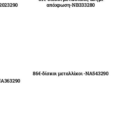
A2023290
απόχρωση-NB333280
86€-δίσκοι μεταλλίκοι -NA543290
-NA363290