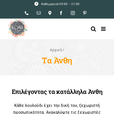
Skip
Καθημερινά 09:00 – 21:00
to
Phone
Email
Ρυσίου
Facebook
Instagram
Pinterest
content
–
5Α,
Νίκαια
Αρχική
/
Τα Άνθη
Επιλέγοντας τα κατάλληλα Άνθη
Κάθε λουλούδι έχει την δική του, ξεχωριστή
προσωπικότητα. Ανακαλύψτε τις ξεχωριστές