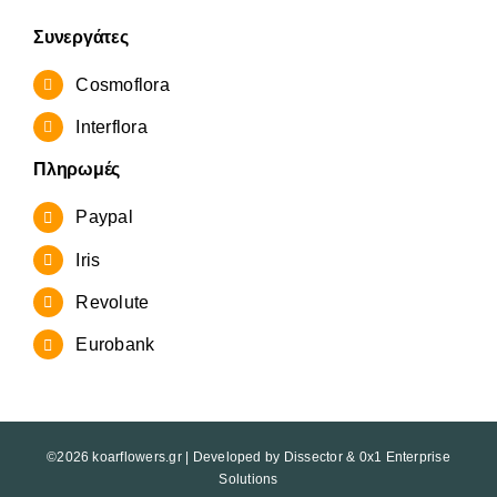
Συνεργάτες
Cosmoflora
Interflora
Πληρωμές
Paypal
Iris
Revolute
Eurobank
©2026 koarflowers.gr | Developed by
Dissector
&
0x1 Enterprise
Solutions