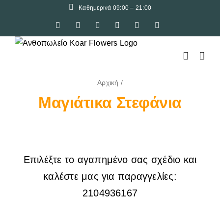
Skip
Καθημερινά 09:00 – 21:00
to
Phone
Email
Ρυσίου
Facebook
Instagram
Pinterest
content
–
5Α,
Νίκαια
Αρχική
/
Μαγιάτικα Στεφάνια
Επιλέξτε το αγαπημένο σας σχέδιο και
καλέστε μας για παραγγελίες:
2104936167