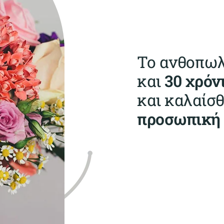
Το ανθοπω
και
30 χρόν
και καλαίσ
προσωπική 