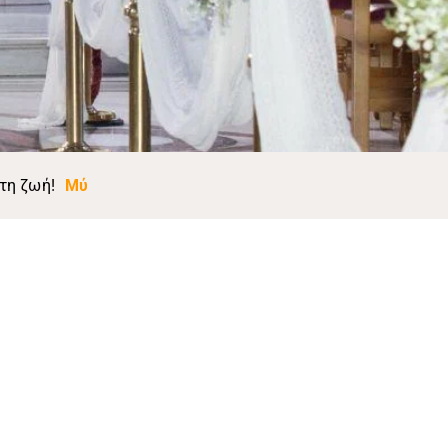
 τη ζωή!