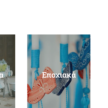
α
Εποχιακά