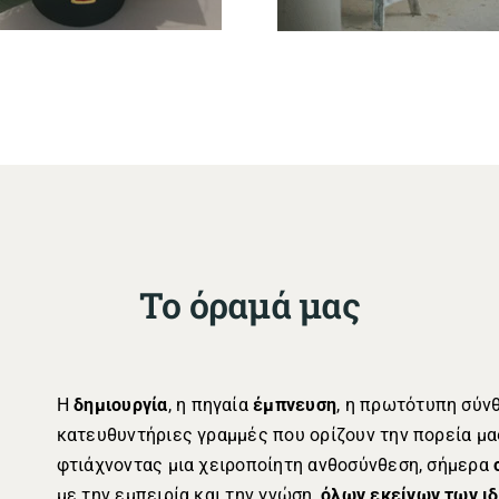
Το όραμά μας
Η
δημιουργία
, η πηγαία
έμπνευση
, η πρωτότυπη σύν
κατευθυντήριες γραμμές που ορίζουν την πορεία μας
φτιάχνοντας μια χειροποίητη ανθοσύνθεση, σήμερα
με την εμπειρία και την γνώση,
όλων εκείνων των ιδ