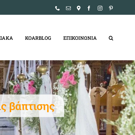
Phone
Email
Ρυσίου
Facebook
Instagram
Pinterest
–
5Α,
Νίκαια
ΙΑΚΑ
KOARBLOG
ΕΠΙΚΟΙΝΩΝΙΑ
ις βάπτισης