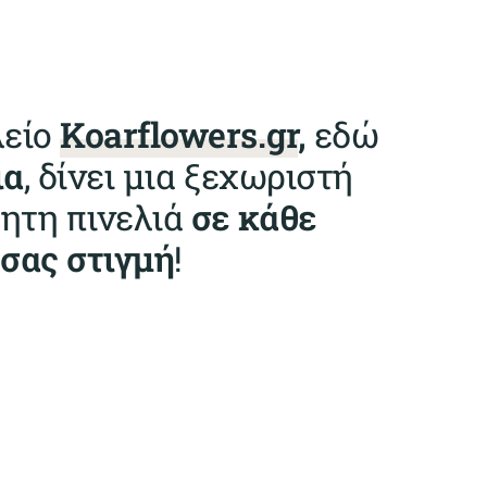
λείο
Koarflowers.gr
,
εδώ
ια
, δίνει μια ξεχωριστή
θητη πινελιά
σε κάθε
σας στιγμή
!