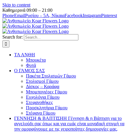
Skip to content
Καθημερινά 09:00 – 21:00
Phone
Email
Ρυσίου – 5Α, Νίκαια
Facebook
Instagram
Pinterest
Search for:
ΤΑ ΑΝΘΗ
Μπουκέτα
Φυτά
Ο ΓΑΜΟΣ ΣΑΣ
Πακέτα Στολισμών Γάμου
Στολισμοί Γάμου
Δίσκος – Καράφα
Μπομπονιέρες Γάμου
Ευχολόγια Γάμου
Στεφανοθήκες
Προσκλητήρια Γάμου
Στέφανα Γάμου
ΓΕΝΝΗΣΗ & ΒΑΠΤΙΣΗ
Η Γέννηση & η Βάπτιση για το
αγγελούδι σας όπως και για εμάς είναι μοναδική στιγμή να
την ομορφύνουμε με τις χειροποίητες δημιουργίες μας,