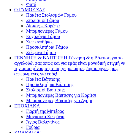
Φυτά
Ο ΓΑΜΟΣ ΣΑΣ
Πακέτα Στολισμών Γάμου
Στολισμοί Γάμου
Δίσκος – Καράφα
Μπομπονιέρες Γάμου
Ευχολόγια Γάμου
Στεφανοθήκες
Προσκλητήρια Γάμου
Στέφανα Γάμου
ΓΕΝΝΗΣΗ & ΒΑΠΤΙΣΗ
Η Γέννηση & η Βάπτιση για το
αγγελούδι σας όπως και για εμάς είναι μοναδική στιγμή να
την ομορφύνουμε με τις χειροποίητες δημιουργίες μας,
αφιερωμένες για εσάς!
Πακέτα Βάπτισης
Προσκλητήρια Βάπτισης
Στολισμοί Βάπτισης
Μπομπονιέρες Βάπτισης για Κορίτσι
Μπομπονιέρες Βάπτισης για Αγόρι
ΕΠΟΧΙΑΚΑ
Γιορτή της Μητέρας
Μαγιάτικα Στεφάνια
Άγιος Βαλεντίνος
Γούρια
KOARBLOG