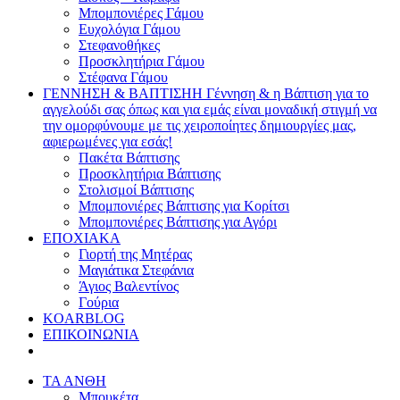
Μπομπονιέρες Γάμου
Ευχολόγια Γάμου
Στεφανοθήκες
Προσκλητήρια Γάμου
Στέφανα Γάμου
ΓΕΝΝΗΣΗ & ΒΑΠΤΙΣΗ
Η Γέννηση & η Βάπτιση για το
αγγελούδι σας όπως και για εμάς είναι μοναδική στιγμή να
την ομορφύνουμε με τις χειροποίητες δημιουργίες μας,
αφιερωμένες για εσάς!
Πακέτα Βάπτισης
Προσκλητήρια Βάπτισης
Στολισμοί Βάπτισης
Μπομπονιέρες Βάπτισης για Κορίτσι
Μπομπονιέρες Βάπτισης για Αγόρι
ΕΠΟΧΙΑΚΑ
Γιορτή της Μητέρας
Μαγιάτικα Στεφάνια
Άγιος Βαλεντίνος
Γούρια
KOARBLOG
ΕΠΙΚΟΙΝΩΝΙΑ
ΤΑ ΑΝΘΗ
Μπουκέτα