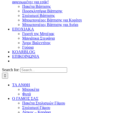
αφιερωμένες για εσάς!
Πακέτα Βάπτισης
Προσκλητήρια Βάπτισης
Στολισμοί Βάπτισης
Μπομπονιέρες Βάπτισης για Κορίτσι
Μπομπονιέρες Βάπτισης για Αγόρι
ΕΠΟΧΙΑΚΑ
Γιορτή της Μητέρας
Μαγιάτικα Στεφάνια
Άγιος Βαλεντίνος
Γούρια
KOARBLOG
ΕΠΙΚΟΙΝΩΝΙΑ
Search for:
ΤΑ ΑΝΘΗ
Μπουκέτα
Φυτά
Ο ΓΑΜΟΣ ΣΑΣ
Πακέτα Στολισμών Γάμου
Στολισμοί Γάμου
Δίσκος – Καράφα